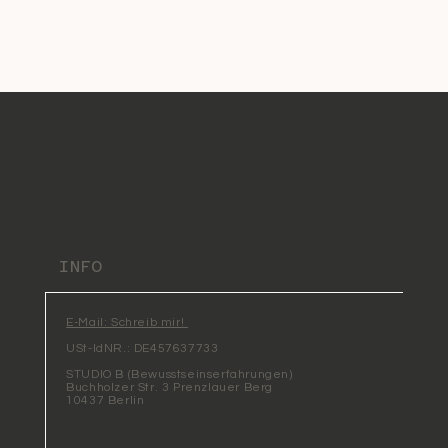
INFO
E-Mail: Schreib mir!
USt-IdNR.: DE457637733
STUDIO B (Bewusstseinserfahrungen)
Buchholzer Str. 3 Prenzlauer Berg
10437 Berlin