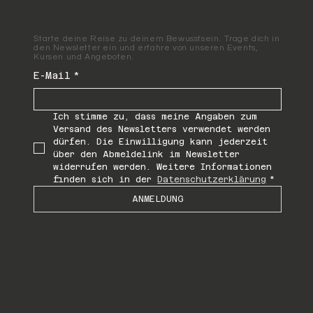
Starte deine Reise zu deinem Bewusstsein. Trage dich in
den Newsletter ein und erfahre von unseren Events,
Kursen und Angeboten.
E-Mail
*
Ich stimme zu, dass meine Angaben zum 
Versand des Newsletters verwendet werden 
dürfen. Die Einwilligung kann jederzeit 
über den Abmeldelink im Newsletter 
widerrufen werden. Weitere Informationen 
finden sich in der 
Datenschutzerklärung
*
ANMELDUNG