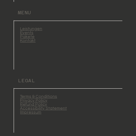
MENU
Leistungen
Events
Pakete
Kontakt
LEGAL
Terms & Conditions
Privacy Policy
Refund Policy
Accessibility Statement
Impressum